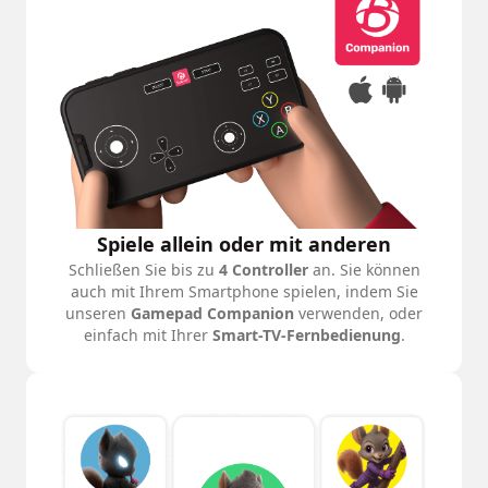
Spiele allein oder mit anderen
Schließen Sie bis zu
4 Controller
an. Sie können
auch mit Ihrem Smartphone spielen, indem Sie
unseren
Gamepad Companion
verwenden, oder
einfach mit Ihrer
Smart-TV-Fernbedienung
.