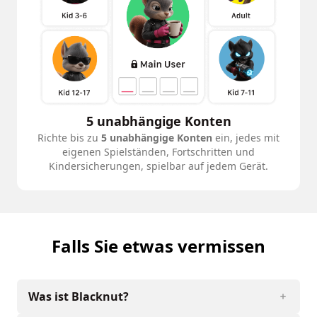
5 unabhängige Konten
Richte bis zu
5 unabhängige Konten
ein, jedes mit
eigenen Spielständen, Fortschritten und
Kindersicherungen, spielbar auf jedem Gerät.
Falls Sie etwas vermissen
Was ist Blacknut?