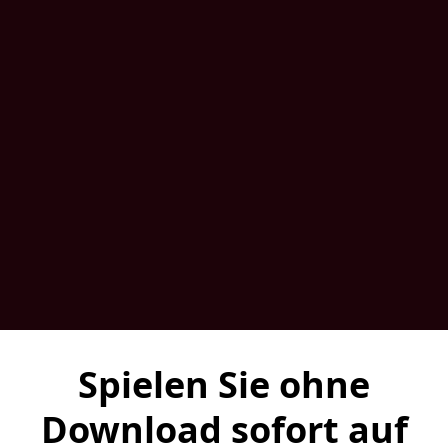
Spielen Sie ohne
Download sofort auf