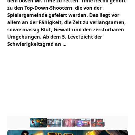
dem bösen Mr. Time zu retten. Time Recoil gehört
zu den Top-Down-Shootern, die von der
Spielergemeinde gefeiert werden. Das liegt vor
allem an der Fähigkeit, die Zeit zu verlangsamen,
sowie massig Blut, Gewalt und den zerstörbaren
Umgebungen. Ab dem 5. Level zieht der
Schwierigkeitsgrad an …