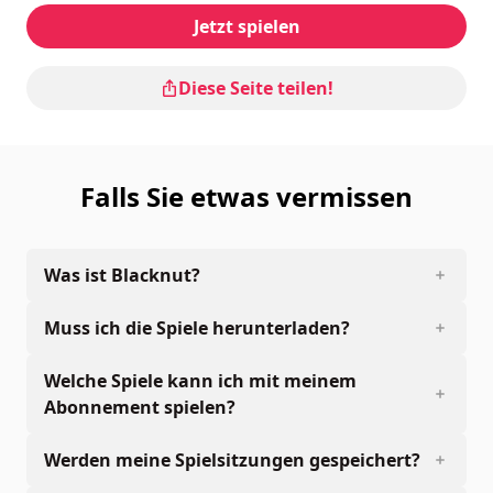
Jetzt spielen
Diese Seite teilen!
Falls Sie etwas vermissen
Was ist Blacknut?
Muss ich die Spiele herunterladen?
Welche Spiele kann ich mit meinem
Abonnement spielen?
Werden meine Spielsitzungen gespeichert?