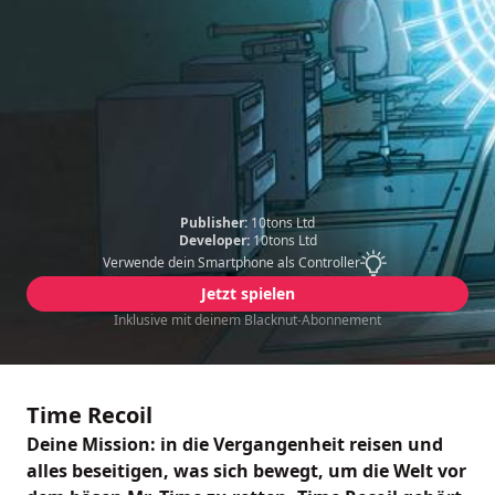
Publisher:
10tons Ltd
Developer:
10tons Ltd
Verwende dein Smartphone als Controller
Jetzt spielen
Inklusive mit deinem Blacknut-Abonnement
Time Recoil
Deine Mission: in die Vergangenheit reisen und
alles beseitigen, was sich bewegt, um die Welt vor