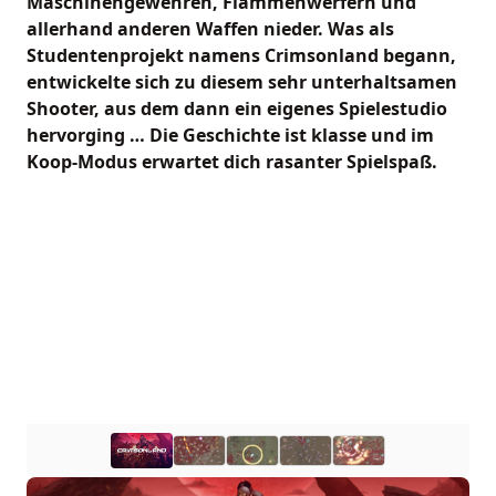
Maschinengewehren, Flammenwerfern und
allerhand anderen Waffen nieder. Was als
Studentenprojekt namens Crimsonland begann,
entwickelte sich zu diesem sehr unterhaltsamen
Shooter, aus dem dann ein eigenes Spielestudio
hervorging … Die Geschichte ist klasse und im
Koop-Modus erwartet dich rasanter Spielspaß.