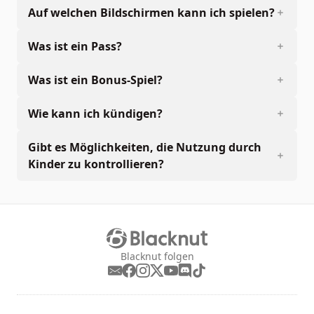
Auf welchen Bildschirmen kann ich spielen?
Was ist ein Pass?
Was ist ein Bonus-Spiel?
Wie kann ich kündigen?
Gibt es Möglichkeiten, die Nutzung durch
Kinder zu kontrollieren?
Blacknut folgen