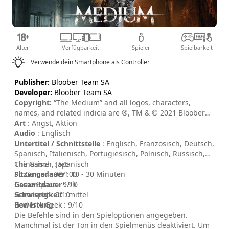
Alter
Verfügbarkeit
Spieler
Spielbarkeit
Verwende dein Smartphone als Controller
Publisher:
Bloober Team SA
Developer:
Bloober Team SA
Copyright:
“The Medium” and all logos, characters,
names, and related indicia are ®, TM & © 2021 Bloober
Team S.A. All Rights Reserved. “The Medium” game
Art
: Angst, Aktion
developed by Bloober Team S.A. Bloober Team is a
Audio
: Englisch
registered trademark of Bloober Team S.A. (Inc.) in US
Untertitel / Schnittstelle
: Englisch, Französisch, Deutsch,
and/or other countries. “The Medium” game published
Spanisch, Italienisch, Portugiesisch, Polnisch, Russisch,
and distributed by Bloober Team S.A. All rights reserved.
Chinesisch, Japanisch
The Gamer : 5/5
Uses the Unreal® Engine. Unreal® is a trademark or
Sitzungsdauer
PC Gamer : 92/100
: 10 - 30 Minuten
registered trademark of Epic Games, Inc. in the in US
Gesamtdauer
Game Space : 9/10
: 9h
and/or other countries. Unreal® Engine, ©1998 – 2021,
Schwierigkeit
Gamespot : 9/10
: mittel
Epic Games, Inc. All rights reserved. All other copyrights
Bewertung
God Is A Geek : 9/10
:
and trademarks are the property of their respective
Die Befehle sind in den Spieloptionen angegeben.
owners. All rights reserved. Unless otherwise indicated,
Manchmal ist der Ton in den Spielmenüs deaktiviert. Um