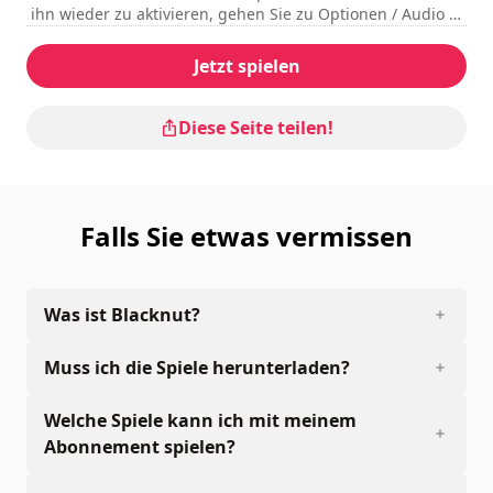
the completed "The Medium" game is the property of
ihn wieder zu aktivieren, gehen Sie zu Optionen / Audio /
Bloober Team S.A. Reproduction, modification, storage in
Audioprofil und schalten Sie ihn wieder ein.
a retrieval system or retransmission, in any form or by
Jetzt spielen
any means, electronic, mechanical or otherwise, for any
purpose, is strictly prohibited without prior written
permission.
Diese Seite teilen!
Falls Sie etwas vermissen
Was ist Blacknut?
Muss ich die Spiele herunterladen?
Welche Spiele kann ich mit meinem
Abonnement spielen?