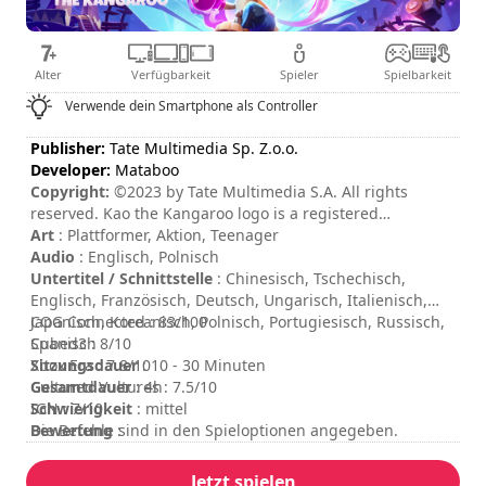
Alter
Verfügbarkeit
Spieler
Spielbarkeit
Verwende dein Smartphone als Controller
Publisher:
Tate Multimedia Sp. Z.o.o.
Developer:
Mataboo
Copyright:
©2023 by Tate Multimedia S.A. All rights
reserved. Kao the Kangaroo logo is a registered
Trademark of Tate Multimedia S.A
Art
: Plattformer, Aktion, Teenager
Audio
: Englisch, Polnisch
Untertitel / Schnittstelle
: Chinesisch, Tschechisch,
Englisch, Französisch, Deutsch, Ungarisch, Italienisch,
Japanisch, Koreanisch, Polnisch, Portugiesisch, Russisch,
COG Connected : 83/100
Spanisch
Cubed3 : 8/10
Sitzungsdauer
Xbox Era : 7.8/10
: 10 - 30 Minuten
Gesamtdauer
Cultured Vultures : 7.5/10
: 4h
Schwierigkeit
IGN : 7/10
: mittel
Bewertung
Die Befehle sind in den Spieloptionen angegeben.
:
Jetzt spielen