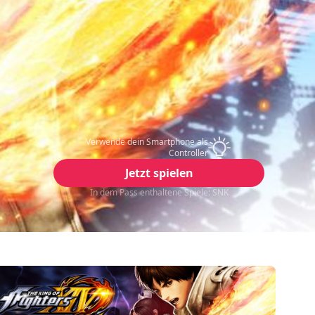
Verwende dein Smartphone als
Controller
Jetzt spielen
In dem Pass enthaltene Spiele: SNK