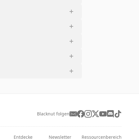
Blacknut folgen
Entdecke
Newsletter
Ressourcenbereich