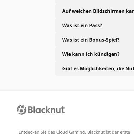
Auf welchen Bildschirmen kan
Was ist ein Pass?
Was ist ein Bonus-Spiel?
Wie kann ich kündigen?
Gibt es Möglichkeiten, die Nu
Entdecken Sie das Cloud Gaming. Blacknut ist der erste