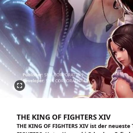
Publisher:
SNK CORPORATION
Developer:
SNK CORPORATION
THE KING OF FIGHTERS XIV
THE KING OF FIGHTERS XIV ist der neueste 