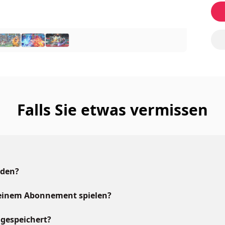
Falls Sie etwas vermissen
aden?
meinem Abonnement spielen?
gespeichert?