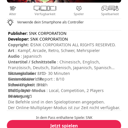
Alter
Verfügbarkeit
Spieler
Spielbarkeit
Verwende dein Smartphone als Controller
Publisher:
SNK CORPORATION
Developer:
SNK CORPORATION
Copyright:
©SNK CORPORATION ALL RIGHTS RESERVED.
Art
: Kampf, Arcade, Retro, Schwer, Mehrspieler
Audio
: Japanisch
Untertitel / Schnittstelle
: Chinesisch, Englisch,
Französisch, Deutsch, Italienisch, Japanisch, Spanisch
Sitzungsdauer
Nintendo Life : 8/10
: 10 - 30 Minuten
Gesamtdauer
Nintendo World Report : 8/10
: 9h
Schwierigkeit
Video Chums : 8/10
: hoch
Multiplayer-Modus
ZTGD : 8/10
: Local, Competition, 2 Players
Bewertung
PC Mag : 4/5
:
Die Befehle sind in den Spieloptionen angegeben.
Der Online-Multiplayer-Modus ist zur Zeit nicht verfügbar.
In dem Pass enthaltene Spiele: SNK
Jetzt spielen