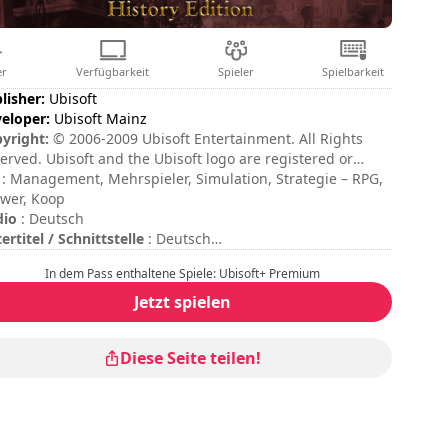
er
Verfügbarkeit
Spieler
Spielbarkeit
lisher:
Ubisoft
eloper:
Ubisoft Mainz
yright:
© 2006-2009 Ubisoft Entertainment. All Rights
erved. Ubisoft and the Ubisoft logo are registered or
egistered trademarks of Ubisoft Entertainment in the US
: Management, Mehrspieler, Simulation, Strategie – RPG,
/or other countries. Anno is a registered or unregistered
wer, Koop
demarks of Ubisoft GmbH in the US and/or other
dio
: Deutsch
ntries.
ertitel / Schnittstelle
: Deutsch
zungsdauer
: > 30 Minuten
In dem Pass enthaltene Spiele: Ubisoft+ Premium
samtdauer
: 44h
wierigkeit
: hoch
Jetzt spielen
tiplayer-Modus
: Online, Competition, Cooperation
Diese Seite teilen!