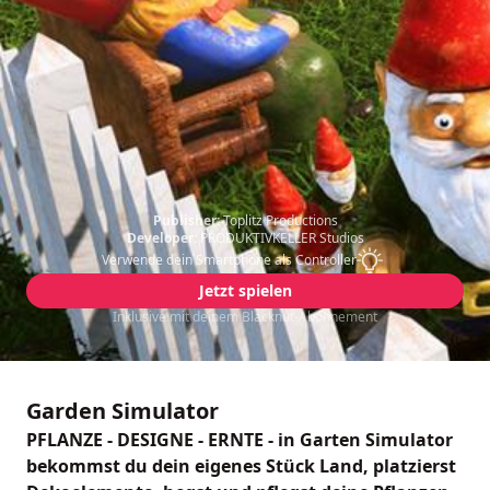
Publisher:
Toplitz Productions
Developer:
PRODUKTIVKELLER Studios
Verwende dein Smartphone als Controller
Jetzt spielen
Inklusive mit deinem Blacknut-Abonnement
Garden Simulator
PFLANZE - DESIGNE - ERNTE - in Garten Simulator
bekommst du dein eigenes Stück Land, platzierst