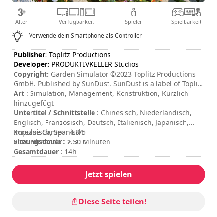
Alter
Verfügbarkeit
Spieler
Spielbarkeit
Verwende dein Smartphone als Controller
Publisher:
Toplitz Productions
Developer:
PRODUKTIVKELLER Studios
Copyright:
Garden Simulator ©2023 Toplitz Productions
GmbH. Published by SunDust. SunDust is a label of Toplitz
Productions. Developed by PRODUKTIVKELLER Studios UG.
Art
: Simulation, Management, Konstruktion, Kürzlich
All rights reserved.
hinzugefügt
Untertitel / Schnittstelle
: Chinesisch, Niederländisch,
Englisch, Französisch, Deutsch, Italienisch, Japanisch,
Koreanisch, Spanisch
Impulse Gamer : 4.3/5
Sitzungsdauer
Pure Nintendo : 7.5/10
: > 30 Minuten
Gesamtdauer
: 14h
Schwierigkeit
: mittel
Bewertung
:
Jetzt spielen
Diese Seite teilen!