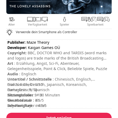
Alter
Verfügbarkeit
Spieler
Spielbarkeit
Verwende dein Smartphone als Controller
Publisher:
Maze Theory
Developer:
Kaigan Games OÜ
Copyright:
BBC, DOCTOR WHO and TARDIS (word marks
and logos) are trade marks of the British Broadcasting
Corporation and are used under licence. BBC logo © BBC
Art
: Erzählung, Angst, Sci-Fi, Abenteuer,
1996. Doctor Who logo and WHO insignia © BBC 2018.
Gelegenheitsspiele, Point & Click, Beliebte Spiele, Puzzle
Licensed by BBC Studios.
Audio
: Englisch
Untertitel / Schnittstelle
: Chinesisch, Englisch,
Französisch, Deutsch, Japanisch, Koreanisch,
God Is A Geek : 9/10
Portugiesisch, Spanisch
Game Grin : 9/10
Sitzungsdauer
Nintendo Life : 9/10
: > 30 Minuten
Gesamtdauer
The Xbox Hub : 4.5/5
: 3h
Schwierigkeit
Hey Poor Player : 4.5/5
: mittel
Bewertung
:
Jetzt spielen