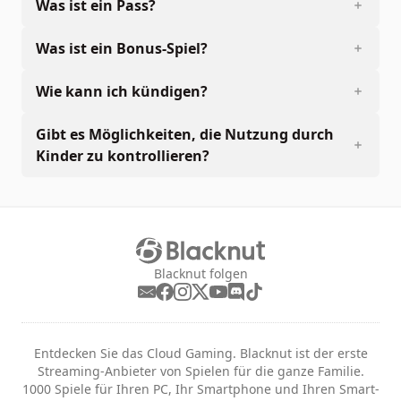
Was ist ein Pass?
Was ist ein Bonus-Spiel?
Wie kann ich kündigen?
Gibt es Möglichkeiten, die Nutzung durch
Kinder zu kontrollieren?
Blacknut folgen
Entdecken Sie das Cloud Gaming. Blacknut ist der erste
Streaming-Anbieter von Spielen für die ganze Familie.
1000 Spiele für Ihren PC, Ihr Smartphone und Ihren Smart-