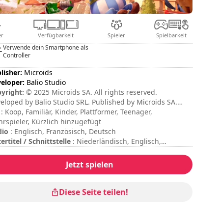
er
Verfügbarkeit
Spieler
Spielbarkeit
Verwende dein Smartphone als
Controller
lisher:
Microids
eloper:
Balio Studio
yright:
© 2025 Microids SA. All rights reserved.
eloped by Balio Studio SRL. Published by Microids SA.
ERIX®-OBELIX®-IDEFIX® / ©2025 LES EDITIONS ALBERT
: Koop, Familiär, Kinder, Plattformer, Teenager,
E / GOSCINNY - UDERZO
rspieler, Kürzlich hinzugefügt
dio
: Englisch, Französisch, Deutsch
ertitel / Schnittstelle
: Niederländisch, Englisch,
nzösisch, Deutsch, Italienisch, Polnisch, Portugiesisch,
sisch, Spanisch
Jetzt spielen
zungsdauer
: 10 - 30 Minuten
samtdauer
: 4h
wierigkeit
: mittel
Diese Seite teilen!
tiplayer-Modus
: Local, Cooperation, 2 Players