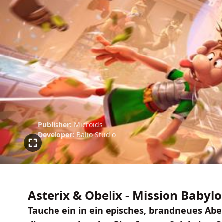
Publisher:
Microids
Developer:
Balio Studio
Asterix & Obelix - Mission Babyl
Tauche ein in ein episches, brandneues Aben