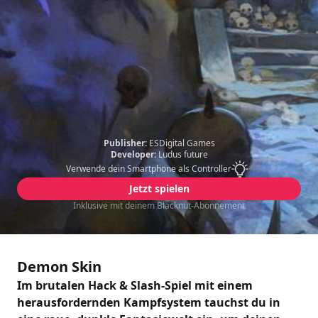
Publisher:
ESDigital Games
Developer:
Ludus future
Verwende dein Smartphone als Controller
Jetzt spielen
Inklusive mit deinem Blacknut-Abonnement
Demon Skin
Im brutalen Hack & Slash-Spiel mit einem
herausfordernden Kampfsystem tauchst du in