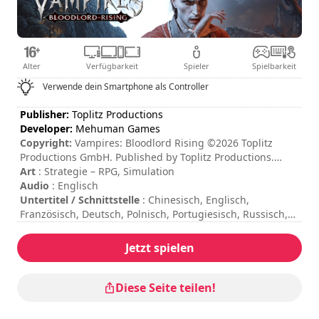
Alter
Verfügbarkeit
Spieler
Spielbarkeit
Verwende dein Smartphone als Controller
Publisher:
Toplitz Productions
Developer:
Mehuman Games
Copyright:
Vampires: Bloodlord Rising ©2026 Toplitz
Productions GmbH. Published by Toplitz Productions.
Developed by Mehuman Games S.A. All rights reserved.
Art
: Strategie – RPG, Simulation
Audio
: Englisch
Untertitel / Schnittstelle
: Chinesisch, Englisch,
Französisch, Deutsch, Polnisch, Portugiesisch, Russisch,
Spanisch, Türkisch, Ukrainisch
Sitzungsdauer
: > 30 Minuten
Jetzt spielen
Gesamtdauer
: 7h
Schwierigkeit
: mittel
Die Befehle sind in den Spieloptionen angegeben.
Diese Seite teilen!
Der Online-Multiplayer-Modus ist zur Zeit nicht verfügbar.