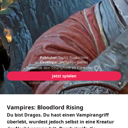
Publisher:
Toplitz Productions
Developer:
Mehuman Games
Verwende dein Smartphone als Controller
Jetzt spielen
Inklusive mit deinem Blacknut-Abonnement
Vampires: Bloodlord Rising
Du bist Dragos. Du hast einen Vampirangriff
überlebt, wurdest jedoch selbst in eine Kreatur