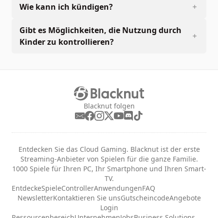
Wie kann ich kündigen?
Gibt es Möglichkeiten, die Nutzung durch
Kinder zu kontrollieren?
Blacknut folgen
Entdecken Sie das Cloud Gaming. Blacknut ist der erste
Streaming-Anbieter von Spielen für die ganze Familie.
1000 Spiele für Ihren PC, Ihr Smartphone und Ihren Smart-
TV.
Entdecke
Spiele
Controller
Anwendungen
FAQ
Newsletter
Kontaktieren Sie uns
Gutscheincode
Angebote
Login
Ressourcenbereich
Unternehmen
Jobs
Business Solutions