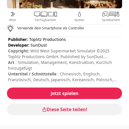
Alter
Verfügbarkeit
Spieler
Spielbarkeit
Verwende dein Smartphone als Controller
Publisher:
Toplitz Productions
Developer:
SunDust
Copyright:
Wild West Supermarket Simulator ©2025
Toplitz Productions GmbH. Published by SunDust.
SunDust is a label of Toplitz Productions.
Art
: Simulation, Management, Konstruktion, Kürzlich
hinzugefügt
Untertitel / Schnittstelle
: Chinesisch, Englisch,
Französisch, Deutsch, Japanisch, Koreanisch, Polnisch,
Portugiesisch, Russisch, Spanisch, Türkisch, Ukrainisch
Sitzungsdauer
: > 30 Minuten
Jetzt spielen
Schwierigkeit
: mittel
Die Befehle sind in den Spieloptionen angegeben.
Die Ladezeiten bei diesem Spiel können länger als üblich
Diese Seite teilen!
dauern.