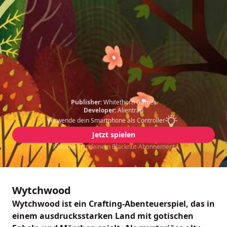
Publisher:
Whitethorn Games
Developer:
Alientrap
Verwende dein Smartphone als Controller
Jetzt spielen
Inklusive mit deinem Blacknut-Abonnement
Wytchwood
Wytchwood ist ein Crafting-Abenteuerspiel, das in
einem ausdrucksstarken Land mit gotischen