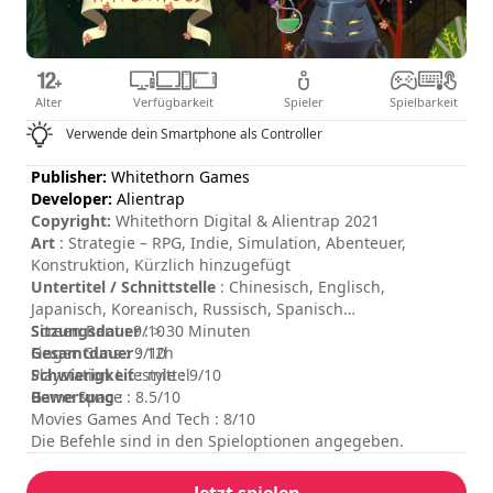
Alter
Verfügbarkeit
Spieler
Spielbarkeit
Verwende dein Smartphone als Controller
Publisher:
Whitethorn Games
Developer:
Alientrap
Copyright:
Whitethorn Digital & Alientrap 2021
Art
: Strategie – RPG, Indie, Simulation, Abenteuer,
Konstruktion, Kürzlich hinzugefügt
Untertitel / Schnittstelle
: Chinesisch, Englisch,
Japanisch, Koreanisch, Russisch, Spanisch
Sitzungsdauer
Screen Rant : 9/10
: > 30 Minuten
Gesamtdauer
Finger Guns : 9/10
: 12h
Schwierigkeit
Playstation Lifestyle : 9/10
: mittel
Bewertung
Game Space : 8.5/10
:
Movies Games And Tech : 8/10
Die Befehle sind in den Spieloptionen angegeben.
Jetzt spielen