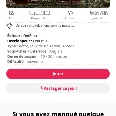
Age
Disponibilité
Joueurs
Jouabilité
Utilisez votre téléphone comme manette
Éditeur :
DotEmu
Développeur :
DotEmu
Type
: Rétro, Jeux de tir, Action, Arcade
Sous-titres / Interface
: Anglais
Durée de session
: 10 - 30 minutes
Difficulté
: moyenne
Mode multijoueur
: Local, Coopération, 2 Joueurs
Pour ajouter des crédits, appuyez sur la touche "C" de
Jouer
votre clavier ou le bouton "Start" de votre manette.
Partager ce jeu !
Si vous avez manqué quelque