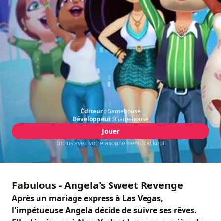
Éditeur :
Gamehouse
Développeur :
Gamehouse
Jouer
Inclus avec votre abonnement Blacknut
Fabulous - Angela's Sweet Revenge
Après un mariage express à Las Vegas,
l'impétueuse Angela décide de suivre ses rêves.