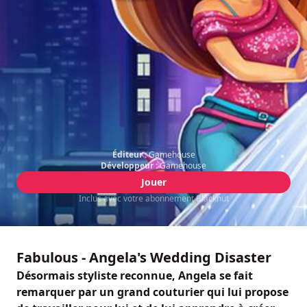
Éditeur :
Gamehouse
Développeur :
Gamehouse
Jouer
Inclus avec votre abonnement Blacknut
Fabulous - Angela's Wedding Disaster
Désormais styliste reconnue, Angela se fait
remarquer par un grand couturier qui lui propose