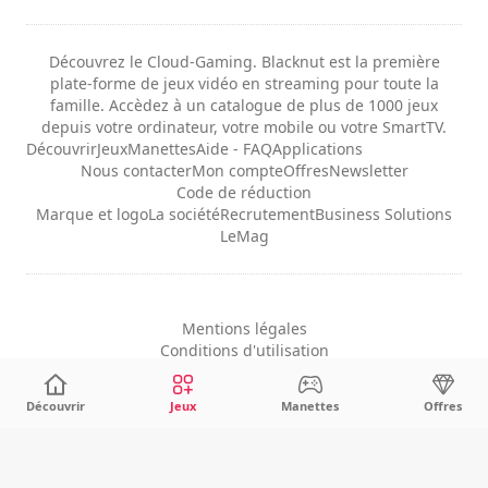
Découvrez le Cloud-Gaming. Blacknut est la première
plate-forme de jeux vidéo en streaming pour toute la
famille. Accèdez à un catalogue de plus de 1000 jeux
depuis votre ordinateur, votre mobile ou votre SmartTV.
Découvrir
Jeux
Manettes
Aide - FAQ
Applications
Nous contacter
Mon compte
Offres
Newsletter
Code de réduction
Marque et logo
La société
Recrutement
Business Solutions
LeMag
Mentions légales
Conditions d'utilisation
Confidentialité
Configuration des cookies
Découvrir
Jeux
Manettes
Offres
Français