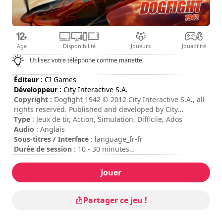
Age
Disponibilité
Joueurs
Jouabilité
Utilisez votre téléphone comme manette
Éditeur :
CI Games
Développeur :
City Interactive S.A.
Copyright :
Dogfight 1942 © 2012 City Interactive S.A., all
rights reserved. Published and developed by City
Interactive S.A. Dogfight 1942 is a trademark of City
Type
: Jeux de tir, Action, Simulation, Difficile, Ados
Interactive S.A. . This software product includes
Audio
: Anglais
Autodesk® Scaleform® software © 2012 Autodesk, Inc. All
Sous-titres / Interface
: language_fr-fr
rights reserved. Powered by Firelight Technologies FMOD
Durée de session
: 10 - 30 minutes
Ex Sound System. Portions of this software utilize
Durée totale
: 5h
SpeedTree® technology. © 2012 Interactive Data
Difficulté
: élevée
Jouer
Visualization Inc. SpeedTree® is a registered trademark
Mode multijoueur
: Local, Compétition, Coopération, 2
of Interactive Data Visualization, Inc. All rights reserved.
Joueurs
PhysX Technology provided under license from NVIDIA
Partager ce jeu !
Corporation. © 2002-2012 NVIDIA Corporation. All rights
reserved. “Licensee Developed Software” uses Havok™.