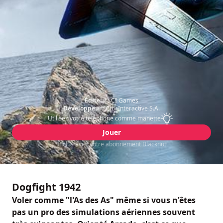
Éditeur :
CI Games
Développeur :
City Interactive S.A.
Utilisez votre téléphone comme manette
Jouer
Inclus avec votre abonnement Blacknut
Dogfight 1942
Voler comme "l'As des As" même si vous n'êtes
pas un pro des simulations aériennes souvent