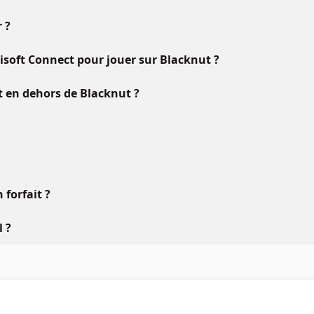
 ?
oft Connect pour jouer sur Blacknut ?
ft en dehors de Blacknut ?
forfait ?
l ?