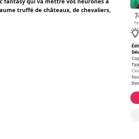
ic fantasy qui va mettre vos neurones à
aume truffé de châteaux, de chevaliers,
Ag
Édi
Dév
Cop
Ty
Cas
Sou
Dur
Dur
Dif