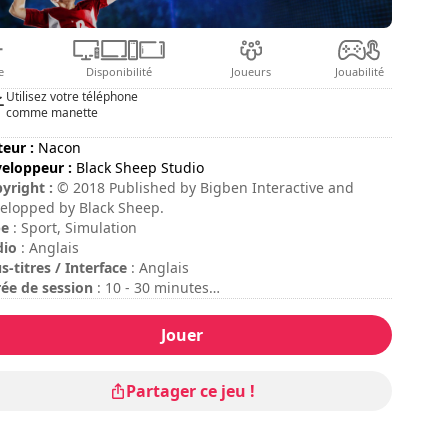
e
Disponibilité
Joueurs
Jouabilité
Utilisez votre téléphone
comme manette
teur :
Nacon
eloppeur :
Black Sheep Studio
yright :
© 2018 Published by Bigben Interactive and
elopped by Black Sheep.
pe
: Sport, Simulation
dio
: Anglais
s-titres / Interface
: Anglais
ée de session
: 10 - 30 minutes
ficulté
: moyenne
e multijoueur
: Local, Compétition, 2 Joueurs
Jouer
mode multijoueur online n'est pas disponible pour le
ment.
Partager ce jeu !