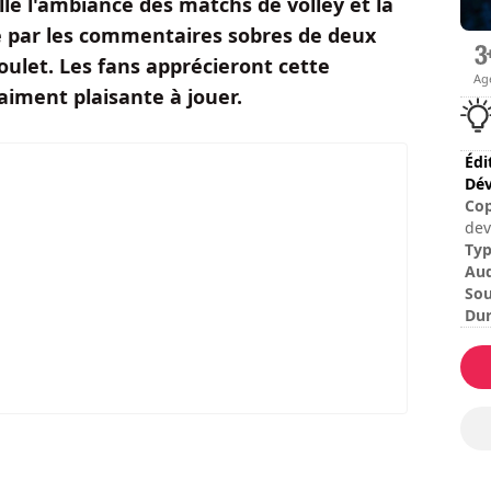
lle l'ambiance des matchs de volley et la
té par les commentaires sobres de deux
oulet. Les fans apprécieront cette
Ag
aiment plaisante à jouer.
Édi
Dév
Cop
dev
Ty
Au
Sou
Dur
Dif
Mod
Le 
mo