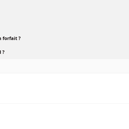
forfait ?
l ?