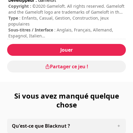
Développeur :
Gameloft
Copyright :
©2020 Gameloft. All rights reserved. Gameloft
and the Gameloft logo are trademarks of Gameloft in the
U.S. and/or other countries. All other trademarks are the
Type
: Enfants, Casual, Gestion, Construction, Jeux
property of their respective owners.
populaires
Sous-titres / Interface
: Anglais, Français, Allemand,
Espagnol, Italien
Durée de session
: 10 - 30 minutes
Durée totale
: 2h
Jouer
Difficulté
: basse
Note
: 148Apps : 4/5
Les commandes sont indiquées dans les options du jeu.
Partager ce jeu !
Pour bénéficier d'une expérience de jeu optimale, il est
conseillé de jouer avec une manette.
Si vous avez manqué quelque
chose
Qu'est-ce que Blacknut ?