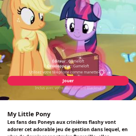
Éditeur :
Gameloft
Développeur :
Gameloft
Utilisez votre téléphone comme manette
Jouer
Inclus avec votre abonnement Blacknut
My Little Pony
Les fans des Poneys aux crinières flashy vont
adorer cet adorable jeu de gestion dans lequel, en