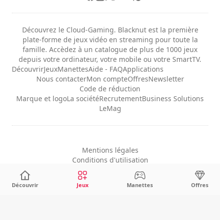
Découvrez le Cloud-Gaming. Blacknut est la première
plate-forme de jeux vidéo en streaming pour toute la
famille. Accèdez à un catalogue de plus de 1000 jeux
depuis votre ordinateur, votre mobile ou votre SmartTV.
Découvrir
Jeux
Manettes
Aide - FAQ
Applications
Nous contacter
Mon compte
Offres
Newsletter
Code de réduction
Marque et logo
La société
Recrutement
Business Solutions
LeMag
Mentions légales
Conditions d'utilisation
Confidentialité
Configuration des cookies
Découvrir
Jeux
Manettes
Offres
Français