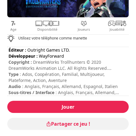
Age
Disponibilité
Joueurs
Jouabilité
Utilisez votre téléphone comme manette
Éditeur :
Outright Games LTD.
Développeur :
WayForward
Copyright :
DreamWorks Trollhunters © 2020
DreamWorks Animation LLC. All Rights Reserved.
Published by Outright Games Limited. Software © 2020
Type
: Ados, Coopération, Familial, Multijoueur,
Outright Games Limited. Developed by WayForward.
Plateforme, Action, Aventure
Distributed in Europe by BANDAI NAMCO Entertainment
Audio
: Anglais, Français, Allemand, Espagnol, Italien
Europe S.A.S. and its subsidiaries. All other trademarks
Sous-titres / Interface
: Anglais, Français, Allemand,
and copyrights are the property of their respective
Espagnol, Italien, Portugais, Polonais, Russe, Néerlandais,
owners. All Rights Reserved.
Arabe, Chinois, Japonais
Jouer
Durée de session
: 10 - 30 minutes
Durée totale
: 6h
Difficulté
: moyenne
Partager ce jeu !
Mode multijoueur
: Local, Coopération, 2 Joueurs