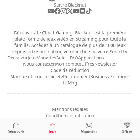
Suivre Blacknut
Découvrez le Cloud-Gaming. Blacknut est la première
plate-forme de jeux vidéo en streaming pour toute la
famille. Accèdez à un catalogue de plus de 1000 jeux
depuis votre ordinateur, votre mobile ou votre SmartTV.
Découvrir
Jeux
Manettes
Aide - FAQ
Applications
Nous contacter
Mon compte
Offres
Newsletter
Code de réduction
Marque et logo
La société
Recrutement
Business Solutions
LeMag
Mentions légales
Conditions d'utilisation
Confidentialité
Configuration des cookies
Découvrir
Jeux
Manettes
Offres
Français