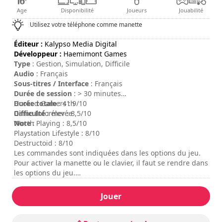
Age
Disponibilité
Joueurs
Jouabilité
Utilisez votre téléphone comme manette
Éditeur :
Kalypso Media Digital
Développeur :
Haemimont Games
Type
: Gestion, Simulation, Difficile
Audio
: Français
Sous-titres / Interface
: Français
Durée de session
: > 30 minutes
Durée totale
Hooked Gamers : 9/10
: 41h
Difficulté
Game Informer : 8,5/10
: élevée
Note
Worth Playing : 8,5/10
:
Playstation Lifestyle : 8/10
Destructoid : 8/10
Les commandes sont indiquées dans les options du jeu.
Pour activer la manette ou le clavier, il faut se rendre dans
les options du jeu.
Le mode multijoueur online n'est pas disponible pour le
moment.
Jouer