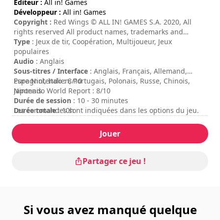
Éditeur :
All in! Games
Développeur :
All in! Games
Copyright :
Red Wings © ALL IN! GAMES S.A. 2020, All
rights reserved All product names, trademarks and
registered trademarks are/or may be property of their
Type
: Jeux de tir, Coopération, Multijoueur, Jeux
respective owners.
populaires
Audio
: Anglais
Sous-titres / Interface
: Anglais, Français, Allemand,
Espagnol, Italien, Portugais, Polonais, Russe, Chinois,
Pure Nintendo : 8/10
Japonais
Nintendo World Report : 8/10
Durée de session
: 10 - 30 minutes
Durée totale
Les commandes sont indiquées dans les options du jeu.
: 10h
Difficulté
: moyenne
Mode multijoueur
: Local, Compétition, Coopération, 2
Jouer
Joueurs
Note
:
Partager ce jeu !
Si vous avez manqué quelque