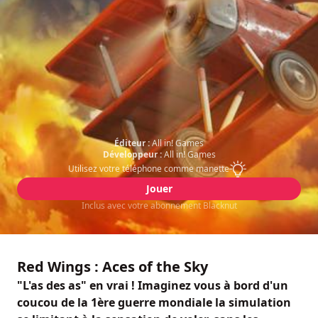
Éditeur :
All in! Games
Développeur :
All in! Games
Utilisez votre téléphone comme manette
Jouer
Inclus avec votre abonnement Blacknut
Red Wings : Aces of the Sky
"L'as des as" en vrai ! Imaginez vous à bord d'un
coucou de la 1ère guerre mondiale la simulation