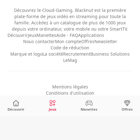
Découvrez le Cloud-Gaming. Blacknut est la première
plate-forme de jeux vidéo en streaming pour toute la
famille. Accèdez à un catalogue de plus de 1000 jeux
depuis votre ordinateur, votre mobile ou votre SmartTV.
Découvrir
Jeux
Manettes
Aide - FAQ
Applications
Nous contacter
Mon compte
Offres
Newsletter
Code de réduction
Marque et logo
La société
Recrutement
Business Solutions
LeMag
Mentions légales
Conditions d'utilisation
Confidentialité
Configuration des cookies
Découvrir
Jeux
Manettes
Offres
Français