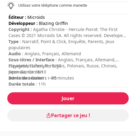
Utilisez votre téléphone comme manette
Éditeur :
Microids
Développeur :
Blazing Griffin
Copyright :
Agatha Christie - Hercule Poirot: The First
Cases © 2021 Microids SA. All rights reserved. Developed
by Blazing Griffin Limited. Published by Microids SA. All
Type
: Narratif, Point & Click, Enquête, Parents, Jeux
rights reserved. AGATHA CHRISTIE, POIROT, the Agatha
populaires
Christie Signature and the AC Monogram logo are
Audio
: Anglais, Français, Allemand
registered trademarks of Agatha Christie Limited in the
Sous-titres / Interface
: Anglais, Français, Allemand,
UK and elsewhere. All rights reserved.
Espagnol, Italien, Portugais, Polonais, Russe, Chinois,
Playstation Lifestyle : 8/10
Japonais, Coréen
Keen Gamer : 8/10
Durée de session
Adventure Gamers : 4/5
: > 30 minutes
Durée totale
: 11h
Difficulté
: moyenne
Note
:
Jouer
Partager ce jeu !