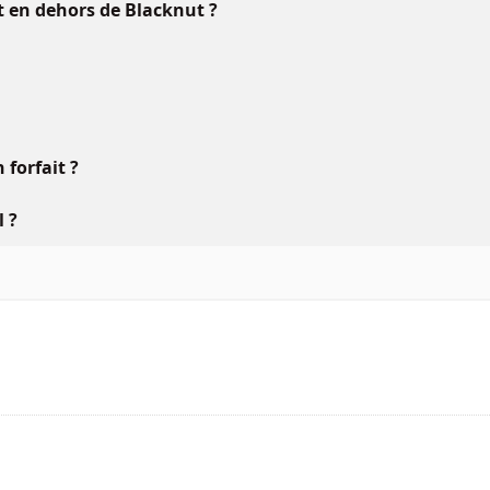
ft en dehors de Blacknut ?
forfait ?
l ?