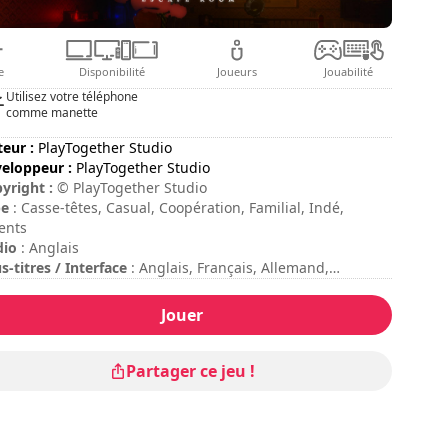
e
Disponibilité
Joueurs
Jouabilité
Utilisez votre téléphone
comme manette
teur :
PlayTogether Studio
eloppeur :
PlayTogether Studio
yright :
© PlayTogether Studio
pe
: Casse-têtes, Casual, Coopération, Familial, Indé,
ents
dio
: Anglais
s-titres / Interface
: Anglais, Français, Allemand,
agnol, Portugais, Russe, Chinois, Japonais, Coréen
ée de session
: > 30 minutes
Jouer
ée totale
: 3h
ficulté
: moyenne
Partager ce jeu !