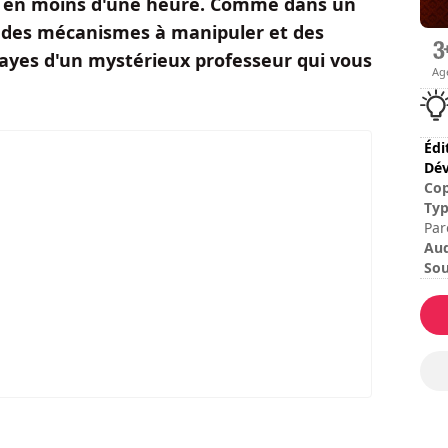
clos en moins d'une heure. Comme dans un
rir, des mécanismes à manipuler et des
obayes d'un mystérieux professeur qui vous
Ag
Édi
Dév
Cop
Ty
Par
Au
Sou
Esp
Dur
Dur
Dif