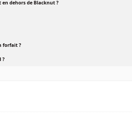
ft en dehors de Blacknut ?
forfait ?
l ?