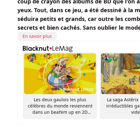
coup de crayon des albums de BD que l'on a 
yeux. Tout, dans ce jeu, a été dessiné à la
séduira petits et grands, car outre les co
secrets et bien cachés. Sans oublier le mod
En savoir plus
Les deux gaulois les plus
La saga Astérix 
célèbres du monde reviennent
irréductibles ga
dans un beat’em up en 2D
vid
dessiné à la main !