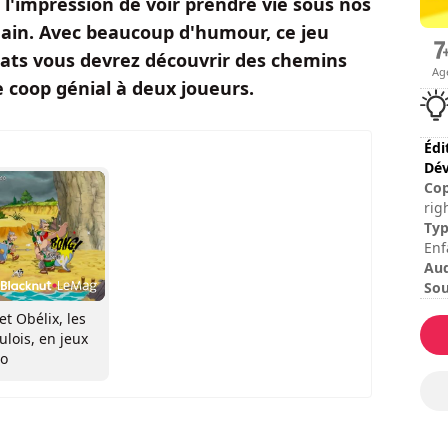
l'impression de voir prendre vie sous nos
 main. Avec beaucoup d'humour, ce jeu
mbats vous devrez découvrir des chemins
Ag
e coop génial à deux joueurs.
Édi
Dév
Cop
rig
Édi
Ty
Nut
Enf
Au
Sou
Esp
et Obélix, les
Dur
ulois, en jeux
Dur
eo
Dif
Mod
No
Les