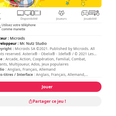
e
Disponibilité
Joueurs
Jouabilité
Utilisez votre téléphone
comme manette
teur :
Microids
eloppeur :
Mr. Nutz Studio
yright :
Microids SA ©2021. Published by Microids. All
hts reserved. Asterix® - Obelix® - Ideﬁx® / © 2021 Les
tions Albert René / Goscinny – Uderzo. Developed by Mr.
pe
: Arcade, Action, Coopération, Familial, Combat,
z Studio.
ants, Multijoueur, Ados, Jeux populaires
dio
: Anglais, Français, Allemand
s-titres / Interface
: Anglais, Français, Allemand,
agnol, Italien
ée de session
: 10 - 30 minutes
Jouer
ée totale
: 10h
ficulté
: moyenne
e multijoueur
: Local, Coopération, 2 Joueurs
Partager ce jeu !
te
: Impulse Gamer : 4,3/5
 commandes sont indiquées dans les options du jeu.