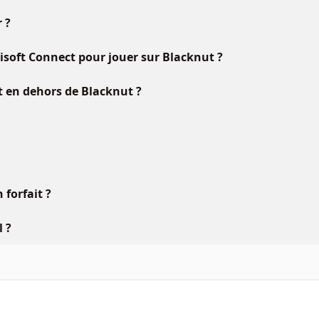
 ?
oft Connect pour jouer sur Blacknut ?
ft en dehors de Blacknut ?
forfait ?
l ?