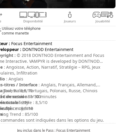
e
Disponibilité
Joueurs
Jouabilité
Utilisez votre téléphone
comme manette
teur :
Focus Entertainment
eloppeur :
DONTNOD Entertainment
yright :
© 2018 DONTNOD Entertainment and Focus
e Interactive. VAMPYR is developed by DONTNOD
ertainment and published by Focus Home Interactive.
pe
: Angoisse, Action, Narratif, Stratégie – RPG, Jeux
PYR and its logo are registered trademarks of Focus
ulaires, Infiltration
e Interactive. All other trademarks or registered
dio
: Anglais
demarks belong to their respective owners. All rights
s-titres / Interface
: Anglais, Français, Allemand,
erved.
agnol, Italien, Portugais, Polonais, Russe, Chinois
x Tavern : 8,8/10
ée de session
 Connected : 88/100
: > 30 minutes
ée totale
ystation Lifestyle : 8,5/10
: 29h
ficulté
e Space : 8,5/10
: moyenne
te
ing Trend : 85/100
:
 commandes sont indiquées dans les options du jeu.
Jeu inclus dans le Pass : Focus Entertainment