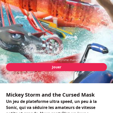
Éditeur :
Lion Castle Entertainment
Développeur :
Triangle Studios
Utilisez votre téléphone comme manette
Jouer
Inclus avec votre abonnement Blacknut
Mickey Storm and the Cursed Mask
Un jeu de plateforme ultra speed, un peu à la
Sonic, qui va séduire les amateurs de vitesse