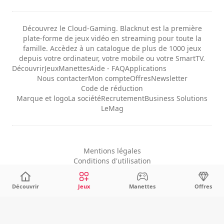
Découvrez le Cloud-Gaming. Blacknut est la première
plate-forme de jeux vidéo en streaming pour toute la
famille. Accèdez à un catalogue de plus de 1000 jeux
depuis votre ordinateur, votre mobile ou votre SmartTV.
Découvrir
Jeux
Manettes
Aide - FAQ
Applications
Nous contacter
Mon compte
Offres
Newsletter
Code de réduction
Marque et logo
La société
Recrutement
Business Solutions
LeMag
Mentions légales
Conditions d'utilisation
Confidentialité
Configuration des cookies
Découvrir
Jeux
Manettes
Offres
Français