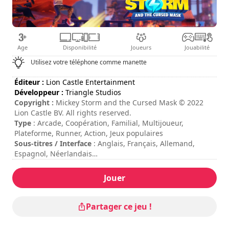
Age
Disponibilité
Joueurs
Jouabilité
Utilisez votre téléphone comme manette
Éditeur :
Lion Castle Entertainment
Développeur :
Triangle Studios
Copyright :
Mickey Storm and the Cursed Mask © 2022
Lion Castle BV. All rights reserved.
Type
: Arcade, Coopération, Familial, Multijoueur,
Plateforme, Runner, Action, Jeux populaires
Sous-titres / Interface
: Anglais, Français, Allemand,
Espagnol, Néerlandais
Durée de session
: 10 - 30 minutes
Difficulté
: moyenne
Jouer
Mode multijoueur
: Local, Coopération, 2 Joueurs
Note
: Video Chums : 7,6/10
Les commandes sont indiquées dans les options du jeu.
Partager ce jeu !