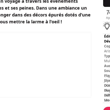
un voyage à travers les événements
ies et ses peines. Dans une ambiance un
longer dans des décors épurés dotés d'une
Ag
us mettre la larme à l'oeil !
Édi
Dév
Cop
Ari
Stu
Ty
Pic
Mul
Au
Sou
Esp
Pla
Jap
The
Dur
COG
Dur
Pla
Dif
Pur
Mod
Les
No