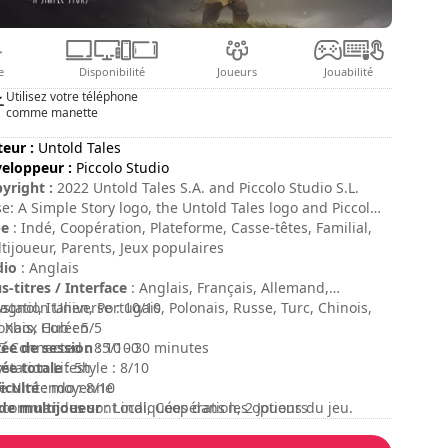
e
Disponibilité
Joueurs
Jouabilité
Utilisez votre téléphone
comme manette
teur :
Untold Tales
eloppeur :
Piccolo Studio
yright :
2022 Untold Tales S.A. and Piccolo Studio S.L.
se: A Simple Story logo, the Untold Tales logo and Piccolo
dio logo are trademarks of Untold Tales S.A. and/or
pe
: Indé, Coopération, Plateforme, Casse-têtes, Familial,
colo Studio S.L. All rights reserved.
tijoueur, Parents, Jeux populaires
dio
: Anglais
s-titres / Interface
: Anglais, Français, Allemand,
agnol, Italien, Portugais, Polonais, Russe, Turc, Chinois,
ystation Universe : 10/10
onais, Coréen
 Xbox Hub : 5/5
ée de session
 Connected : 85/100
: 10 - 30 minutes
ée totale
ystation Lifestyle : 8/10
: 5h
ficulté
e Nintendo : 8/10
: moyenne
e multijoueur
 commandes sont indiquées dans les options du jeu.
: Local, Coopération, 2 Joueurs
te
: