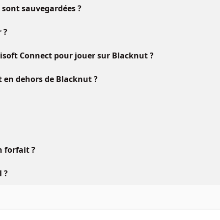
u sont sauvegardées ?
 ?
oft Connect pour jouer sur Blacknut ?
ft en dehors de Blacknut ?
forfait ?
l ?