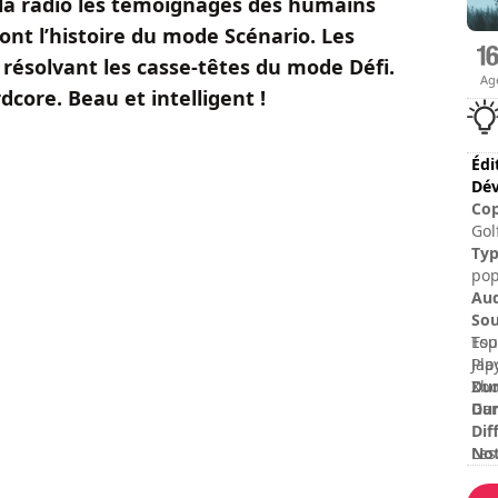
à la radio les témoignages des humains
ont l’histoire du mode Scénario. Les
résolvant les casse-têtes du mode Défi.
Ag
dcore. Beau et intelligent !
Édi
Dév
Cop
Gol
Unt
Ty
of 
pop
res
Au
Sou
Esp
Tou
Jap
Pla
Dur
Xbo
Dur
Gam
Dif
No
Les