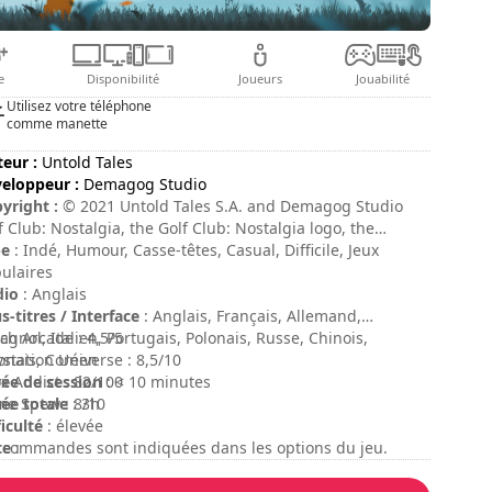
e
Disponibilité
Joueurs
Jouabilité
Utilisez votre téléphone
comme manette
teur :
Untold Tales
eloppeur :
Demagog Studio
yright :
© 2021 Untold Tales S.A. and Demagog Studio
f Club: Nostalgia, the Golf Club: Nostalgia logo, the
old Tales logo and Demagog Studio logo are trademarks
pe
: Indé, Humour, Casse-têtes, Casual, Difficile, Jeux
Untold Tales S.A. and/or Demagog Studio. All rights
ulaires
erved.
dio
: Anglais
s-titres / Interface
: Anglais, Français, Allemand,
agnol, Italien, Portugais, Polonais, Russe, Chinois,
ch Arcade : 4,5/5
onais, Coréen
ystation Universe : 8,5/10
ée de session
x Addict : 82/100
: < 10 minutes
ée totale
e Spew : 8/10
: 3h
ficulté
: élevée
te
 commandes sont indiquées dans les options du jeu.
: