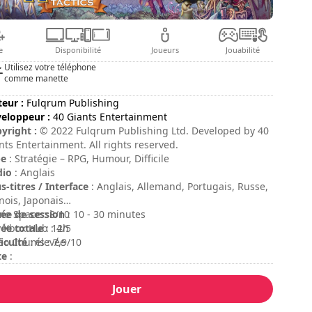
e
Disponibilité
Joueurs
Jouabilité
Utilisez votre téléphone
comme manette
teur :
Fulqrum Publishing
eloppeur :
40 Giants Entertainment
yright :
© 2022 Fulqrum Publishing Ltd. Developed by 40
nts Entertainment. All rights reserved.
pe
: Stratégie – RPG, Humour, Difficile
dio
: Anglais
s-titres / Interface
: Anglais, Allemand, Portugais, Russe,
nois, Japonais
ée de session
e Space : 8/10
: 10 - 30 minutes
ée totale
 Xbox Hub : 4/5
: 12h
ficulté
eo Chums : 7,9/10
: élevée
te
:
Jouer