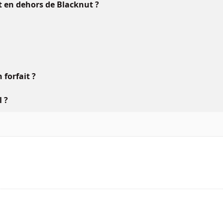
ft en dehors de Blacknut ?
forfait ?
l ?