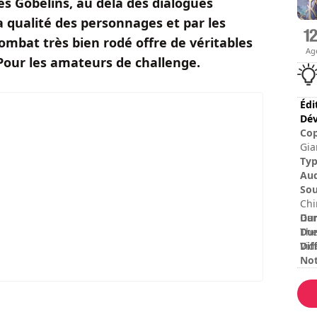
es Gobelins, au delà des dialogues
a qualité des personnages et par les
combat très bien rodé offre de véritables
Ag
Pour les amateurs de challenge.
Édi
Dév
Cop
Gia
Ty
Au
Sou
Chi
Dur
Gam
Dur
The
Dif
Vid
No