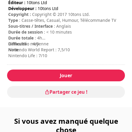
Éditeur :
10tons Ltd
Développeur :
10tons Ltd
Copyright :
Copyright © 2017 10tons Ltd.
Type
: Casse-têtes, Casual, Humour, Télécommande TV
Sous-titres / Interface
: Anglais
Durée de session
: < 10 minutes
Durée totale
: 4h
Difficulté
Gamezebo : 4/5
: moyenne
Note
Nintendo World Report : 7,5/10
:
Nintendo Life : 7/10
Jouer
Partager ce jeu !
Si vous avez manqué quelque
chose