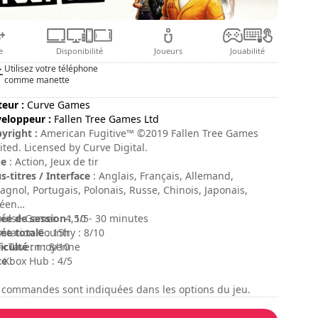
e
Disponibilité
Joueurs
Jouabilité
Utilisez votre téléphone
comme manette
teur :
Curve Games
eloppeur :
Fallen Tree Games Ltd
yright :
American Fugitive™ ©2019 Fallen Tree Games
ited. Licensed by Curve Digital.
pe
: Action, Jeux de tir
s-titres / Interface
: Anglais, Français, Allemand,
agnol, Portugais, Polonais, Russe, Chinois, Japonais,
éen
ée de session
ulse Gamer : 4,5/5
: 10 - 30 minutes
ée totale
ystation Country : 8/10
: 15h
ficulté
x Tavern : 8/10
: moyenne
te
 Xbox Hub : 4/5
:
 commandes sont indiquées dans les options du jeu.