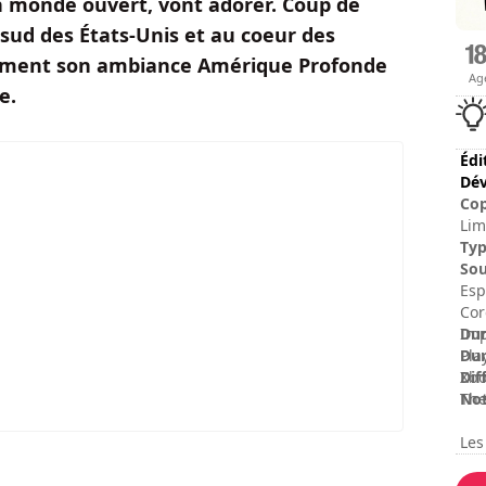
en monde ouvert, vont adorer. Coup de
sud des États-Unis et au coeur des
lairement son ambiance Amérique Profonde
Ag
e.
Édi
Dév
Cop
Lim
Ty
Sou
Esp
Cor
Dur
Imp
Dur
Pla
Dif
Xbo
No
The
Les