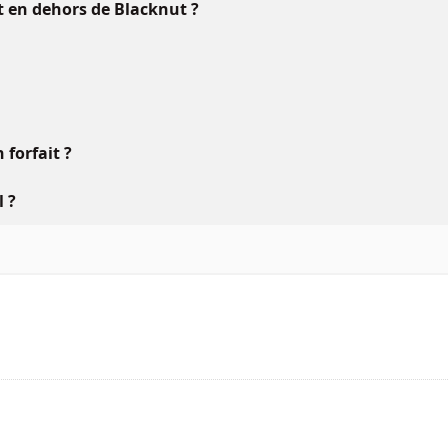
ft en dehors de Blacknut ?
forfait ?
l ?