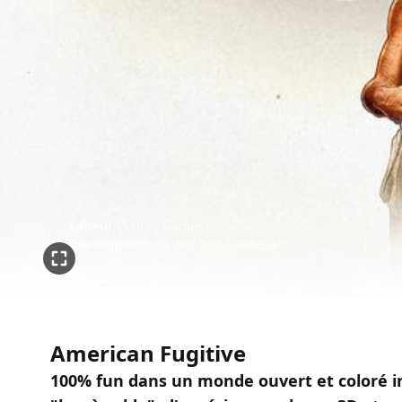
Éditeur :
Curve Games
Développeur :
Fallen Tree Games Ltd
American Fugitive
100% fun dans un monde ouvert et coloré in