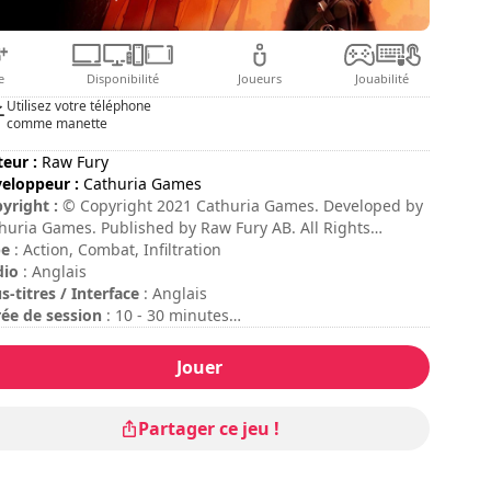
e
Disponibilité
Joueurs
Jouabilité
Utilisez votre téléphone
comme manette
teur :
Raw Fury
eloppeur :
Cathuria Games
yright :
© Copyright 2021 Cathuria Games. Developed by
huria Games. Published by Raw Fury AB. All Rights
erved.
pe
: Action, Combat, Infiltration
dio
: Anglais
s-titres / Interface
: Anglais
ée de session
: 10 - 30 minutes
ée totale
: 15h
ficulté
: moyenne
Jouer
 commandes sont indiquées dans les options du jeu.
Partager ce jeu !