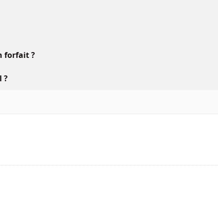
forfait ?
l ?