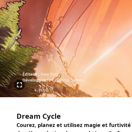
Éditeur :
Raw Fury
Développeur :
Cathuria Games
Dream Cycle
Courez, planez et utilisez magie et furtivité