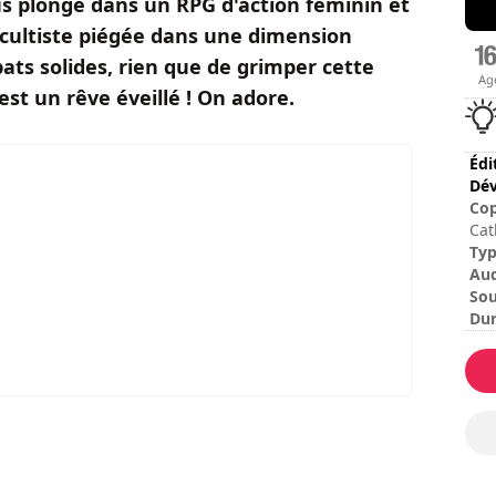
us plonge dans un RPG d'action féminin et
ccultiste piégée dans une dimension
ats solides, rien que de grimper cette
Ag
t un rêve éveillé ! On adore.
Édi
Dév
Cop
Cat
Res
Ty
Au
Sou
Dur
Dur
Dif
Les