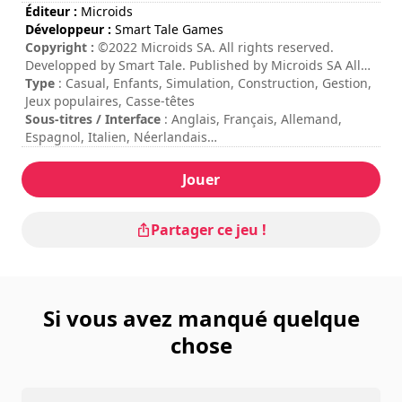
Éditeur :
Microids
Développeur :
Smart Tale Games
Copyright :
©2022 Microids SA. All rights reserved.
Developped by Smart Tale. Published by Microids SA All
rights reserved.
Type
: Casual, Enfants, Simulation, Construction, Gestion,
Jeux populaires, Casse-têtes
Sous-titres / Interface
: Anglais, Français, Allemand,
Espagnol, Italien, Néerlandais
Durée de session
: 10 - 30 minutes
Durée totale
: 10h
Jouer
Difficulté
: basse
Partager ce jeu !
Si vous avez manqué quelque
chose