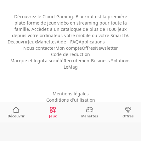
Découvrez le Cloud-Gaming. Blacknut est la première
plate-forme de jeux vidéo en streaming pour toute la
famille. Accèdez à un catalogue de plus de 1000 jeux
depuis votre ordinateur, votre mobile ou votre SmartTV.
Découvrir
Jeux
Manettes
Aide - FAQ
Applications
Nous contacter
Mon compte
Offres
Newsletter
Code de réduction
Marque et logo
La société
Recrutement
Business Solutions
LeMag
Mentions légales
Conditions d'utilisation
Confidentialité
Configuration des cookies
Découvrir
Jeux
Manettes
Offres
Français