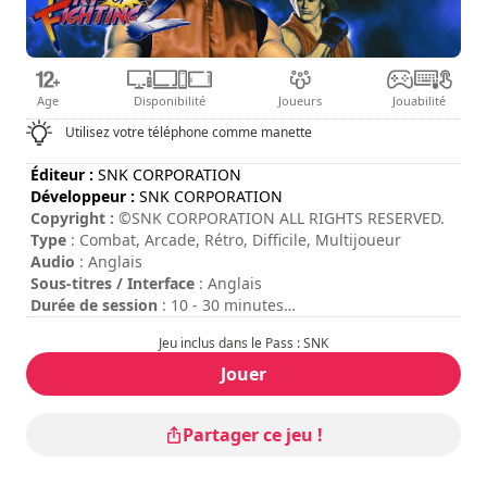
Age
Disponibilité
Joueurs
Jouabilité
Utilisez votre téléphone comme manette
Éditeur :
SNK CORPORATION
Développeur :
SNK CORPORATION
Copyright :
©SNK CORPORATION ALL RIGHTS RESERVED.
Type
: Combat, Arcade, Rétro, Difficile, Multijoueur
Audio
: Anglais
Sous-titres / Interface
: Anglais
Durée de session
: 10 - 30 minutes
Durée totale
: 4h
Jeu inclus dans le Pass : SNK
Difficulté
: élevée
Mode multijoueur
: Local, Compétition, 2 Joueurs
Jouer
Les commandes sont indiquées dans les options du jeu.
Pour ajouter des crédits, appuyez sur les touches "Entrée
Partager ce jeu !
+ Espace" de votre clavier ou les boutons "Start + RB" de
votre manette.