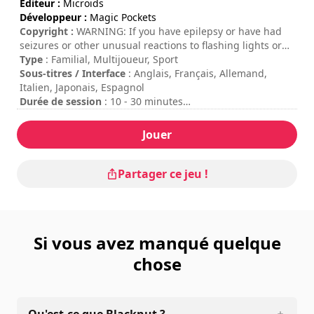
Éditeur :
Microids
Développeur :
Magic Pockets
Copyright :
WARNING: If you have epilepsy or have had
seizures or other unusual reactions to flashing lights or
patterns, consult a doctor before playing video games. All
Type
: Familial, Multijoueur, Sport
users should read the Health and Safety Information
Sous-titres / Interface
: Anglais, Français, Allemand,
available in the system settings before using this
Italien, Japonais, Espagnol
software. A Nintendo Switch Online membership (sold
Durée de session
: 10 - 30 minutes
separately) is required for Save Data Cloud backup.
Durée totale
: 2h
Survivor ™©1997 Castaway Television Productions Ltd.
Difficulté
: moyenne
Jouer
Licensed by Banijay Brands Ltd. All Rights Reserved. TM &
Mode multijoueur
: Local, Compétition, 2 à 4 Joueurs
© 2023 Survivor Prods., LLC. ARR. ©2023 Microids SA.
Published by Microids SA. All rights reserved.
Partager ce jeu !
Si vous avez manqué quelque
chose