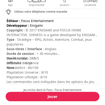
Age
Disponibilité
Joueurs
Jouabilité
Utilisez votre téléphone comme manette
Éditeur :
Focus Entertainment
Développeur :
Enigami
Copyright :
© 2017 ENIGAMI and FOCUS HOME
INTERACTIVE. SHINESS is a game developed by ENIGAMI
and published by FOCUS HOME INTERACTIVE, based on
Type
: Stratégie – RPG, Action, Aventure, Combat, Jeux
an original work of Samir REBIB. SHINESS and its logo are
populaires
trademarks or registered trademarks of ENIGAMI. FOCUS,
Sous-titres / Interface
: Anglais
FOCUS HOME INTERACTIVE and its logos are trademarks
Durée de session
: > 30 minutes
or registered trademarks of FOCUS HOME INTERACTIVE.
Durée totale
The Xbox Hub : 4.5/5
: 21h
All other trademarks or registered trademarks belong to
Difficulté
RPG Fan : 8.6/10
: moyenne
their respective owners. All rights reserved.
Note
Xbox Addict : 80/100
:
Playstation Universe : 8/10
Playstation Lifestyle : 8/10
Les commandes sont indiquées dans les options du jeu.
Jeu inclus dans le Pass : Focus Entertainment
Jouer