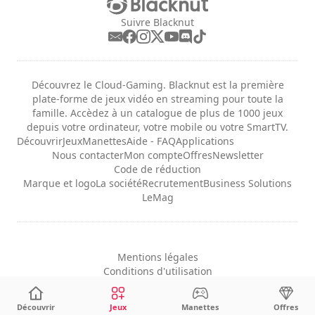
Suivre Blacknut
Découvrez le Cloud-Gaming. Blacknut est la première
plate-forme de jeux vidéo en streaming pour toute la
famille. Accèdez à un catalogue de plus de 1000 jeux
depuis votre ordinateur, votre mobile ou votre SmartTV.
Découvrir
Jeux
Manettes
Aide - FAQ
Applications
Nous contacter
Mon compte
Offres
Newsletter
Code de réduction
Marque et logo
La société
Recrutement
Business Solutions
LeMag
Mentions légales
Conditions d'utilisation
Confidentialité
Configuration des cookies
Découvrir
Jeux
Manettes
Offres