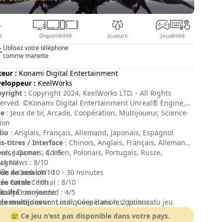
e
Disponibilité
Joueurs
Jouabilité
Utilisez votre téléphone
comme manette
teur :
Konami Digital Entertainment
eloppeur :
KeelWorks
yright :
Copyright 2024, KeelWorks LTD. - All Rights
erved. ©Konami Digital Entertainment Unreal® Engine,
yright 1998 – 2024, Epic Games, Inc. All rights reserved.
pe
: Jeux de tir, Arcade, Coopération, Multijoueur, Science-
tion
dio
: Anglais, Français, Allemand, Japonais, Espagnol
s-titres / Interface
: Chinois, Anglais, Français, Allemand,
lien, Japonais, Coréen, Polonais, Portugais, Russe,
ulse Gamer : 4.1/5
agnol
ck News : 8/10
ée de session
 Is A Geek : 8/10
: 10 - 30 minutes
ée totale
ro Game Central : 8/10
: 10h
ficulté
itally Downloaded : 4/5
: moyenne
e multijoueur
 commandes sont indiquées dans les options du jeu.
: Local, Coopération, 2 Joueurs
te
:
😢 Ce jeu n'est pas disponible dans votre pays.