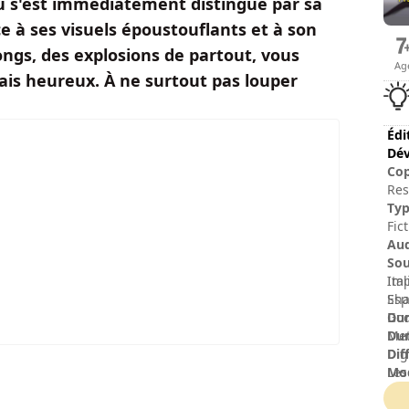
eu s'est immédiatement distingué par sa
 à ses visuels époustouflants et à son
ngs, des explosions de partout, vous
Ag
mais heureux. À ne surtout pas louper
Édi
Dév
Cop
Res
Cop
Ty
Fic
Au
Sou
Ita
Imp
Esp
Sha
Dur
God
Dur
Met
Dif
Dig
Mod
Les
No