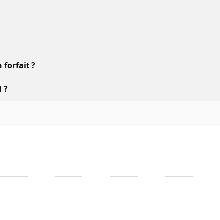
forfait ?
l ?