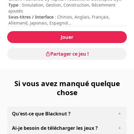
Family Devs. All rights reserved.
Type
: Simulation, Gestion, Construction, Récemment
ajoutés
Sous-titres / Interface
: Chinois, Anglais, Français,
Allemand, Japonais, Espagnol
Durée de session
: > 30 minutes
Durée totale
: 100h
Jouer
Difficulté
: moyenne
Les commandes sont indiquées dans les options du jeu.
Partager ce jeu !
Si vous avez manqué quelque
chose
Qu'est-ce que Blacknut ?
Ai-je besoin de télécharger les jeux ?