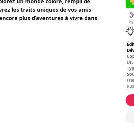
xplorez un monde coloré, rempli de
ez les traits uniques de vos amis
 encore plus d’aventures à vivre dans
Ag
Édi
Dév
Cop
DIS
RES
Ty
Sou
Fra
Rus
Dur
Dur
Dif