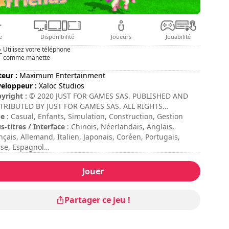
e
Disponibilité
Joueurs
Jouabilité
Utilisez votre téléphone
comme manette
teur :
Maximum Entertainment
eloppeur :
Xaloc Studios
yright :
© 2020 JUST FOR GAMES SAS. PUBLISHED AND
TRIBUTED BY JUST FOR GAMES SAS. ALL RIGHTS
ERVED. DEVELOPED BY XALOC STUDIOS S.L.
pe
: Casual, Enfants, Simulation, Construction, Gestion
s-titres / Interface
: Chinois, Néerlandais, Anglais,
nçais, Allemand, Italien, Japonais, Coréen, Portugais,
se, Espagnol
ée de session
: 10 - 30 minutes
ée totale
: 4h
Jouer
ficulté
: basse
Partager ce jeu !