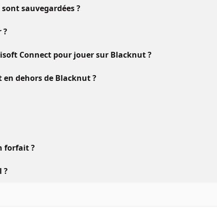
u sont sauvegardées ?
 ?
oft Connect pour jouer sur Blacknut ?
ft en dehors de Blacknut ?
forfait ?
l ?