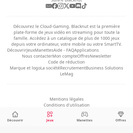
Découvrez le Cloud-Gaming. Blacknut est la première
plate-forme de jeux vidéo en streaming pour toute la
famille. Accèdez à un catalogue de plus de 1000 jeux
depuis votre ordinateur, votre mobile ou votre SmartTV.
Découvrir
Jeux
Manettes
Aide - FAQ
Applications
Nous contacter
Mon compte
Offres
Newsletter
Code de réduction
Marque et logo
La société
Recrutement
Business Solutions
LeMag
Mentions légales
Conditions d'utilisation
Confidentialité
Configuration des cookies
Découvrir
Jeux
Manettes
Offres
Français