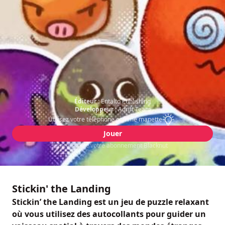
Éditeur :
Entalto Publishing
Développeur :
Adrift Team
Utilisez votre téléphone comme manette
Jouer
Inclus avec votre abonnement Blacknut
Stickin' the Landing
Stickin’ the Landing est un jeu de puzzle relaxant
où vous utilisez des autocollants pour guider un