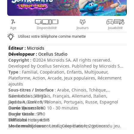
Age
Disponibilité
Joueurs
Jouabilité
Utilisez votre téléphone comme manette
Éditeur :
Microids
Développeur :
Ocellus Studio
Copyright :
©2024 Microids SA. All rights reserved.
Developed by Ocellus Services. Published by Microids SA.
All rights reserved. Peyo – 2024 – Licensed through
Type
: Familial, Coopération, Enfants, Multijoueur,
I.M.P.S. (Brussels)
Plateforme, Action, Arcade, Jeux populaires, Récemment
ajoutés
Sous-titres / Interface
: Arabe, Chinois, Tchèque,
Néerlandais, Anglais, Français, Allemand, Italien,
Game Grin : 9.5/10
Japonais, Coréen, Polonais, Portugais, Russe, Espagnol
God Is A Geek : 9/10
Durée de session
Game Space : 9/10
: 10 - 30 minutes
Durée totale
Finger Guns : 9/10
: 7h
Difficulté
The Xbox Hub : 4.5/5
: moyenne
Mode multijoueur
Les commandes sont indiquées dans les options du jeu.
: Local, Coopération, 2 Joueurs
Note
: