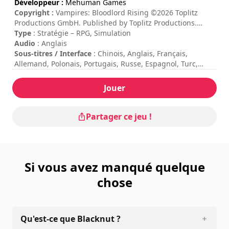
Développeur :
Mehuman Games
Copyright :
Vampires: Bloodlord Rising ©2026 Toplitz
Productions GmbH. Published by Toplitz Productions.
Developed by Mehuman Games S.A. All rights reserved.
Type
: Stratégie – RPG, Simulation
Audio
: Anglais
Sous-titres / Interface
: Chinois, Anglais, Français,
Allemand, Polonais, Portugais, Russe, Espagnol, Turc,
Ukrainien
Durée de session
: > 30 minutes
Jouer
Durée totale
: 7h
Difficulté
: moyenne
Les commandes sont indiquées dans les options du jeu.
Partager ce jeu !
Le mode multijoueur online n'est pas disponible pour le
moment.
Si vous avez manqué quelque
chose
Qu'est-ce que Blacknut ?