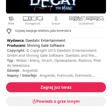
Wiek
Dostępność
Gracze
Grywalność
Używaj swojego telefonu jako kontrolera
Wydawca:
Daedalic Entertainment
Producent:
Shining Gate Software
Copyright:
© Copyright 2015 Daedalic Entertainment
GmbH and Shining Gate Software. Daedalic and the
Daedalic-Logo are trademarks of Daedalic Entertainment
Typ
: Wskaż i kliknij, Strach, Opowiadanie, Rodzice, Pilot
GmbH. All rights reserved.
do telewizora
Dźwięk
: Angielski
Napisy / Interfejs
: Angielski, Francuski, Niemiecki,
Hiszpański, Włoski, Portugalski, Rosyjski, Chiński, Japoński,
Koreański
Zagraj już teraz
Czas trwania sesji
: > 30 minut
Całkowity czas trwania
: 3godzin
Poziom trudności
: średni
Powiedz o grze innym