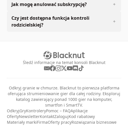
Jak mogę anulować subskrypcję?
Czy jest dostępna funkcja kontroli
rodzicielskiej?
Śledź informacje na temat konsoli Blacknut
Odkryj granie w chmurze. Blacknut to pierwsza platforma
oferująca strumieniowanie gier dla całej rodziny. Eksploruj
katalog zawierający ponad 1000 gier na komputer,
smartfon i SmartTV.
Odkryj
Gry
Kontrolery
Pomoc – FAQ
Aplikacje
Oferty
Newsletter
Kontakt
Zaloguj
Kod rabatowy
Materiały marki
Firma
Oferty pracy
Rozwiązania biznesowe