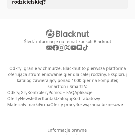
rodzicielskiej?
Śledź informacje na temat konsoli Blacknut
Odkryj granie w chmurze. Blacknut to pierwsza platforma
oferująca strumieniowanie gier dla całej rodziny. Eksploruj
katalog zawierający ponad 1000 gier na komputer,
smartfon i SmartTV.
Odkryj
Gry
Kontrolery
Pomoc – FAQ
Aplikacje
Oferty
Newsletter
Kontakt
Zaloguj
Kod rabatowy
Materiały marki
Firma
Oferty pracy
Rozwiązania biznesowe
Informacje prawne