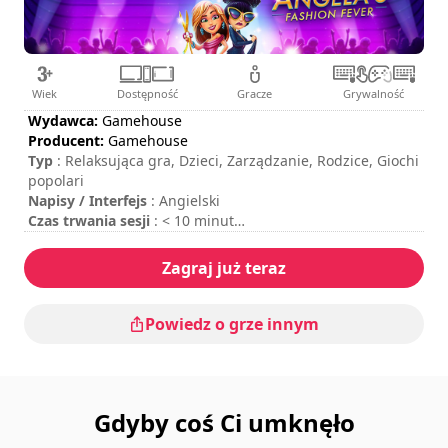
Wiek
Dostępność
Gracze
Grywalność
Wydawca:
Gamehouse
Producent:
Gamehouse
Typ
: Relaksująca gra, Dzieci, Zarządzanie, Rodzice, Giochi
popolari
Napisy / Interfejs
: Angielski
Czas trwania sesji
: < 10 minut
Całkowity czas trwania
: 14godzin
Poziom trudności
: niski
Zagraj już teraz
Ocena
: Gamezebo : 4/5
Powiedz o grze innym
Gdyby coś Ci umknęło